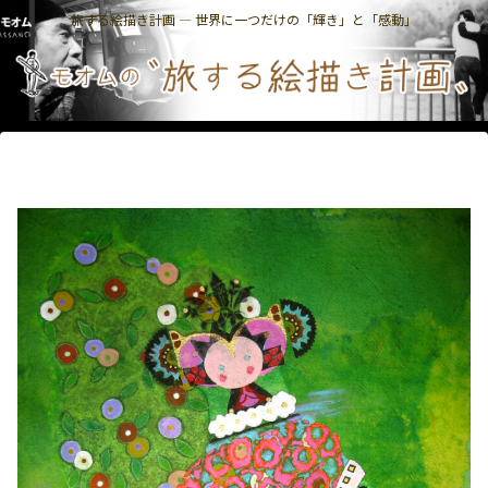
旅する絵描き計画 ― 世界に一つだけの「輝き」と「感動」