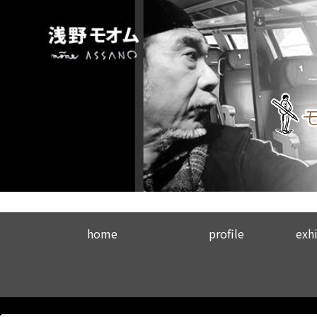
home
profile
exhi